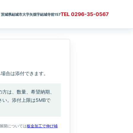
TEL 0296-35-0567
茨城県結城市大字矢畑字結城寺前157
る場合は添付できます。
の方は、数量、希望納期、
い。添付上限は5MBで
展開については
板金加工で伸び補